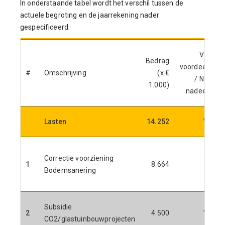
In onderstaande tabel wordt het verschil tussen de
actuele begroting en de jaarrekening nader
gespecificeerd.
V=
Bedrag
voordeel
#
Omschrijving
(x €
U
/ N=
1.000)
nadeel
Lasten
14.252
V
Correctie voorziening
1
8.664
(
Bodemsanering
Subsidie
2
4.500
V
CO2/glastuinbouwprojecten