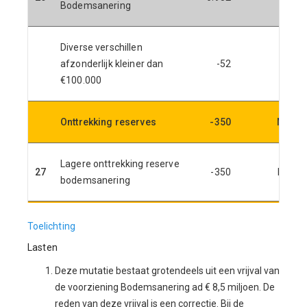
Bodemsanering
Diverse verschillen
afzonderlijk kleiner dan
-52
€100.000
Onttrekking reserves
-350
N
Lagere onttrekking reserve
27
-350
N
L
bodemsanering
Toelichting
Lasten
Deze mutatie bestaat grotendeels uit een vrijval van
de voorziening Bodemsanering ad € 8,5 miljoen. De
reden van deze vrijval is een correctie. Bij de