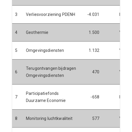
3
Verliesvoorziening PDENH
-4.031
N
4
Geothermie
1.500
V
5
Omgevingsdiensten
1.132
V
Terugontvangen bijdragen
6
470
V
Omgevingsdiensten
Participatiefonds
7
-658
N
Duurzame Economie
8
Monitoring luchtkwaliteit
577
V