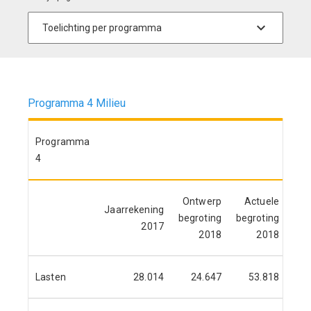
Programma 4 Milieu
Programma
4
Ontwerp
Actuele
Jaarrekening
Jaa
begroting
begroting
2017
2018
2018
Lasten
28.014
24.647
53.818