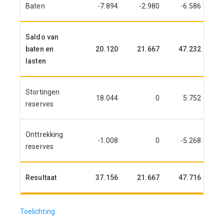
Baten
-7.894
-2.980
-6.586
Saldo van
baten en
20.120
21.667
47.232
lasten
Stortingen
18.044
0
5.752
reserves
Onttrekking
-1.008
0
-5.268
reserves
Resultaat
37.156
21.667
47.716
Toelichting