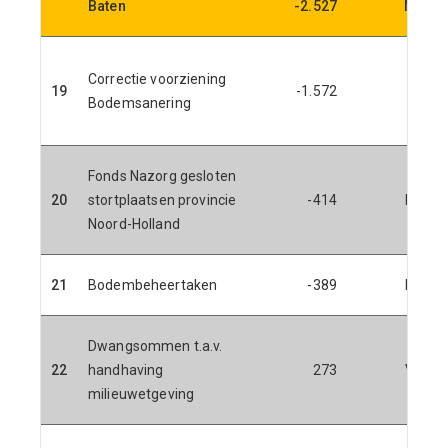
Baten
-2.527
N
L
Correctie voorziening
19
-1.572
Bodemsanering
Fonds Nazorg gesloten
20
stortplaatsen provincie
-414
N
Noord-Holland
21
Bodembeheertaken
-389
N
Dwangsommen t.a.v.
22
handhaving
273
V
milieuwetgeving