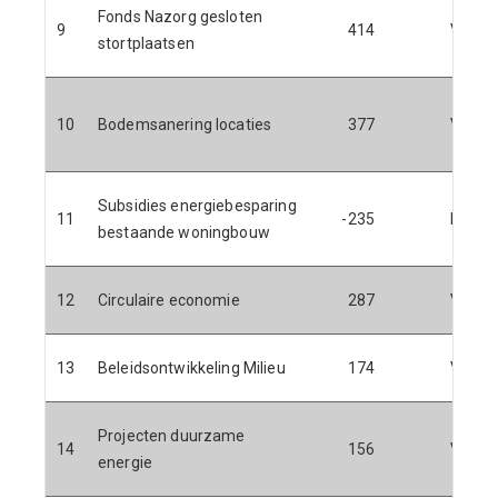
Fonds Nazorg gesloten
9
414
V
stortplaatsen
O
10
Bodemsanering locaties
377
V
Subsidies energiebesparing
11
-235
N
bestaande woningbouw
12
Circulaire economie
287
V
13
Beleidsontwikkeling Milieu
174
V
Projecten duurzame
R
14
156
V
energie