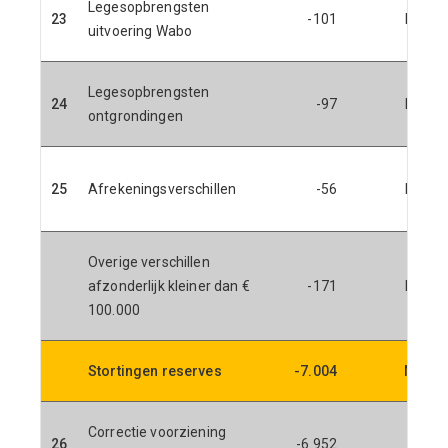
Legesopbrengsten
23
-101
N
uitvoering Wabo
Legesopbrengsten
24
-97
N
ontgrondingen
25
Afrekeningsverschillen
-56
N
Overige verschillen
afzonderlijk kleiner dan €
-171
N
100.000
Stortingen reserves
-7.004
N
Correctie voorziening
L
26
-6.952