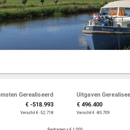
omsten Gerealiseerd
Uitgaven Gerealise
€ -518.993
€ 496.400
Verschil
€ -52.718
Verschil
€ -80.709
Bedragen x € 1.000