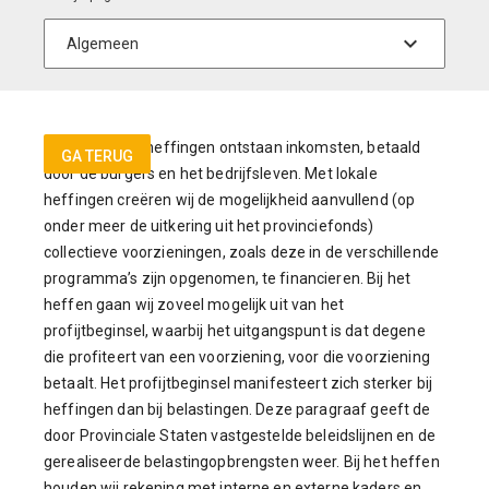
Uit provinciale heffingen ontstaan inkomsten, betaald
GA TERUG
door de burgers en het bedrijfsleven. Met lokale
heffingen creëren wij de mogelijkheid aanvullend (op
onder meer de uitkering uit het provinciefonds)
collectieve voorzieningen, zoals deze in de verschillende
programma’s zijn opgenomen, te financieren. Bij het
heffen gaan wij zoveel mogelijk uit van het
profijtbeginsel, waarbij het uitgangspunt is dat degene
die profiteert van een voorziening, voor die voorziening
betaalt. Het profijtbeginsel manifesteert zich sterker bij
heffingen dan bij belastingen. Deze paragraaf geeft de
door Provinciale Staten vastgestelde beleidslijnen en de
gerealiseerde belastingopbrengsten weer. Bij het heffen
houden wij rekening met interne en externe kaders en