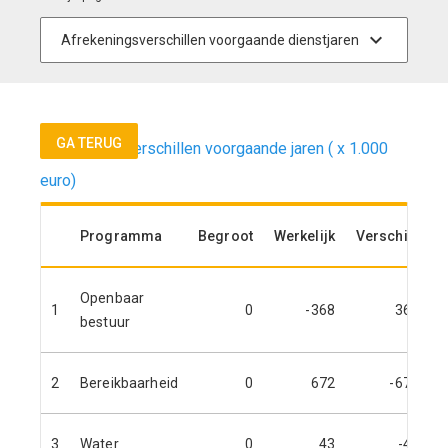
GA TERUG
Afrekeningsverschillen voorgaande jaren ( x 1.000
euro)
Programma
Begroot
Werkelijk
Verschil*
Openbaar
1
0
-368
368
bestuur
2
Bereikbaarheid
0
672
-672
3
Water
0
43
-43