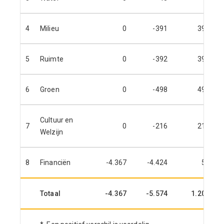
4
Milieu
0
-391
391
5
Ruimte
0
-392
392
6
Groen
0
-498
498
Cultuur en
7
0
-216
216
Welzijn
8
Financiën
-4.367
-4.424
58
Totaal
-4.367
-5.574
1.207