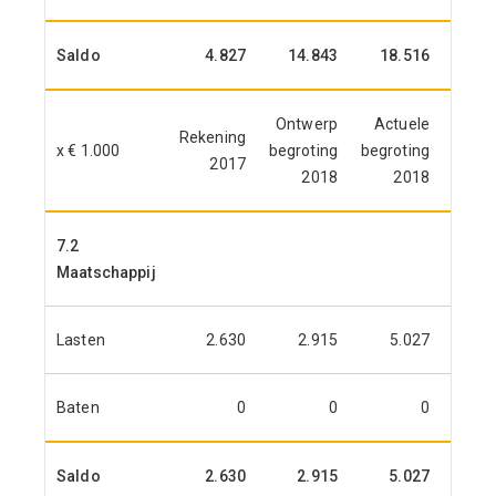
Saldo
4.827
14.843
18.516
15.
Ontwerp
Actuele
Rekening
Reken
x € 1.000
begroting
begroting
2017
2
2018
2018
7.2
Maatschappij
Lasten
2.630
2.915
5.027
4.
Baten
0
0
0
Saldo
2.630
2.915
5.027
4.