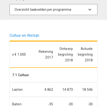
Cultuur en Welzijn
Ontwerp
Actuele
Rekening
Reken
x € 1.000
begroting
begroting
2017
2
2018
2018
7.1 Cultuur
Lasten
4.862
14.873
18.546
15.
Baten
-35
-30
-30