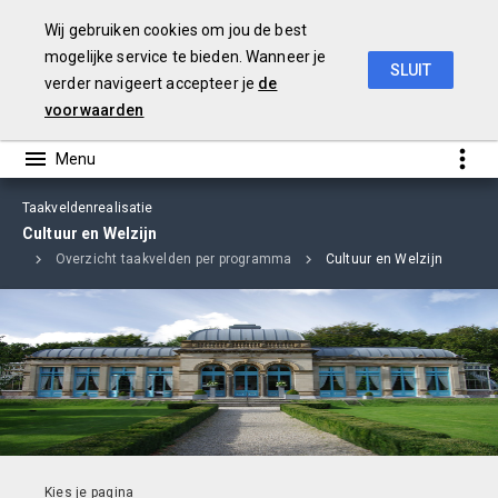
Wij gebruiken cookies om jou de best
mogelijke service te bieden. Wanneer je
SLUIT
verder navigeert accepteer je
de
jaarverslag
2018
voorwaarden
Taakveldenrealisatie
Cultuur en Welzijn
atie
Overzicht taakvelden per programma
Cultuur en Welzijn