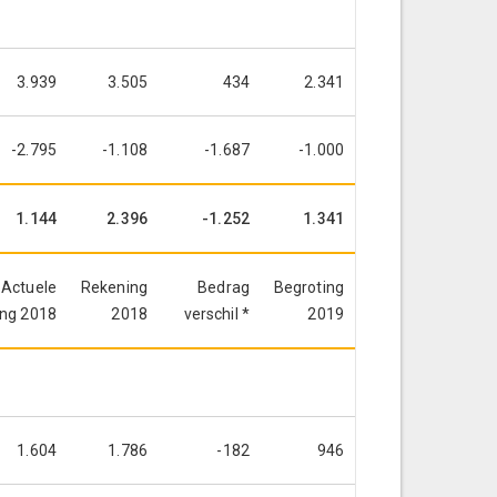
3.939
3.505
434
2.341
-2.795
-1.108
-1.687
-1.000
1.144
2.396
-1.252
1.341
Actuele
Rekening
Bedrag
Begroting
ing 2018
2018
verschil *
2019
1.604
1.786
-182
946