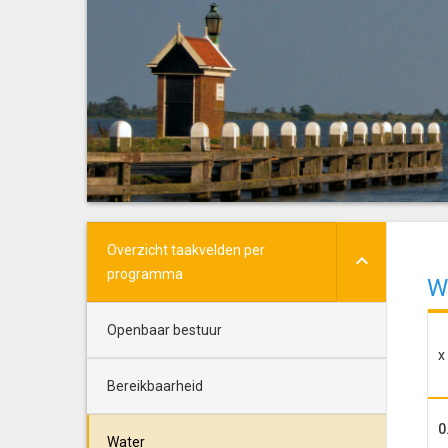
Overzicht taakvelden per
programma
W
Openbaar bestuur
x
Bereikbaarheid
0
Water