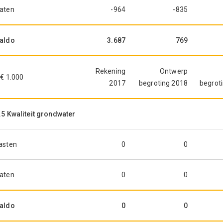
aten
-964
-835
aldo
3.687
769
Rekening
Ontwerp
 € 1.000
2017
begroting 2018
begrot
.5 Kwaliteit grondwater
asten
0
0
aten
0
0
aldo
0
0