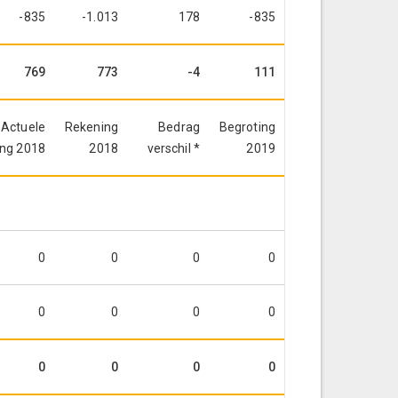
-835
-1.013
178
-835
769
773
-4
111
Actuele
Rekening
Bedrag
Begroting
ing 2018
2018
verschil *
2019
0
0
0
0
0
0
0
0
0
0
0
0