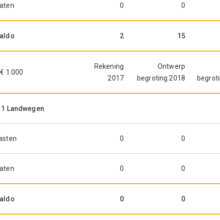
aten
0
0
aldo
2
15
Rekening
Ontwerp
 € 1.000
2017
begroting 2018
begrot
.1 Landwegen
asten
0
0
aten
0
0
aldo
0
0