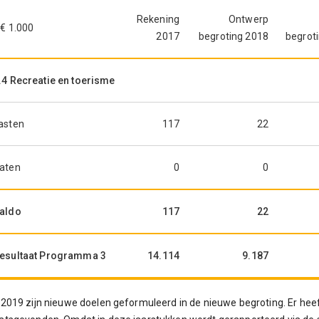
Rekening
Ontwerp
 € 1.000
2017
begroting 2018
begrot
.4 Recreatie en toerisme
asten
117
22
aten
0
0
aldo
117
22
esultaat Programma 3
14.114
9.187
 2019 zijn nieuwe doelen geformuleerd in de nieuwe begroting. Er hee