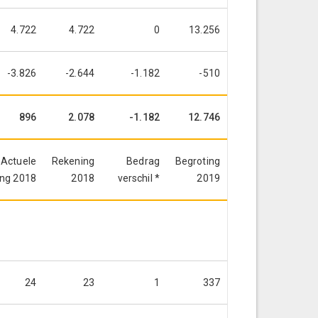
4.722
4.722
0
13.256
-3.826
-2.644
-1.182
-510
896
2.078
-1.182
12.746
Actuele
Rekening
Bedrag
Begroting
ing 2018
2018
verschil *
2019
24
23
1
337