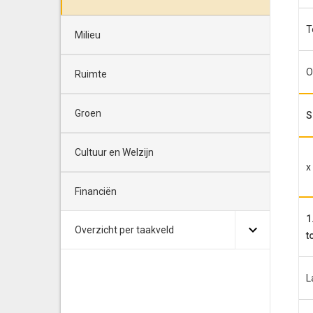
T
Milieu
O
Ruimte
Groen
S
Cultuur en Welzijn
x
Financiën
1
Overzicht per taakveld
t
L