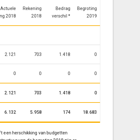
Actuele
Rekening
Bedrag
Begroting
ing 2018
2018
verschil *
2019
2.121
703
1.418
0
0
0
0
0
2.121
703
1.418
0
6.132
5.958
174
18.683
ft een herschikking van budgetten