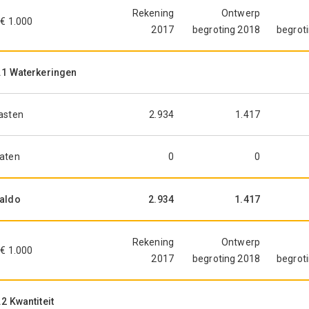
Rekening
Ontwerp
 € 1.000
2017
begroting 2018
begrot
.1 Waterkeringen
asten
2.934
1.417
aten
0
0
aldo
2.934
1.417
Rekening
Ontwerp
 € 1.000
2017
begroting 2018
begrot
.2 Kwantiteit