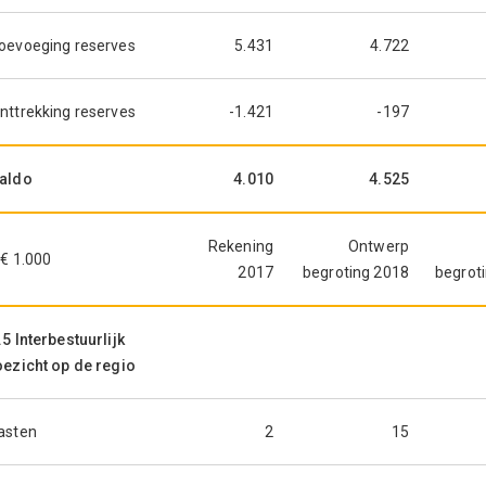
oevoeging reserves
5.431
4.722
nttrekking reserves
-1.421
-197
aldo
4.010
4.525
Rekening
Ontwerp
 € 1.000
2017
begroting 2018
begrot
.5 Interbestuurlijk
oezicht op de regio
asten
2
15