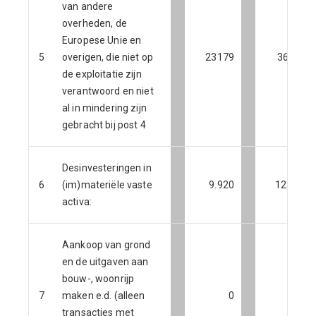
van andere
overheden, de
Europese Unie en
5
overigen, die niet op
23179
36221
de exploitatie zijn
verantwoord en niet
al in mindering zijn
gebracht bij post 4
Desinvesteringen in
6
(im)materiële vaste
9.920
12.039
activa:
Aankoop van grond
en de uitgaven aan
bouw-, woonrijp
7
maken e.d. (alleen
0
0
transacties met