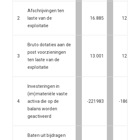
Afschrijvingen ten
2
laste van de
16.885
12.356
exploitatie
Bruto dotaties aan de
post voorzieningen
3
13.001
12.004
ten laste van de
exploitatie
Investeringen in
(im)materiële vaste
4
activa die op de
-221983
-186206
balans worden
geactiveerd
Baten uit bijdragen