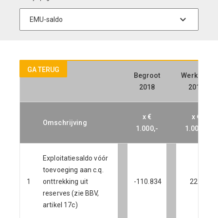
GA TERUG
Begroot
Werkelijk
2018
2018
x €
x €
Omschrijving
1.000,-
1.000,-
Exploitatiesaldo vóór
toevoeging aan c.q.
1
onttrekking uit
-110.834
22.593
reserves (zie BBV,
artikel 17c)