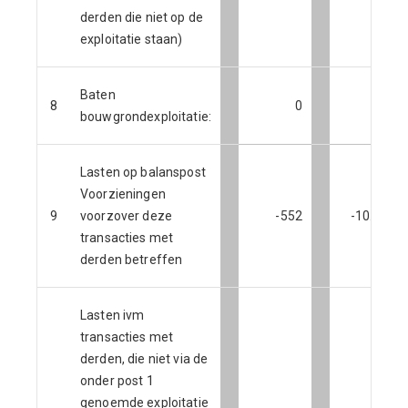
derden die niet op de
exploitatie staan)
Baten
8
0
0
bouwgrondexploitatie:
Lasten op balanspost
Voorzieningen
9
voorzover deze
-552
-10.036
transacties met
derden betreffen
Lasten ivm
transacties met
derden, die niet via de
onder post 1
genoemde exploitatie