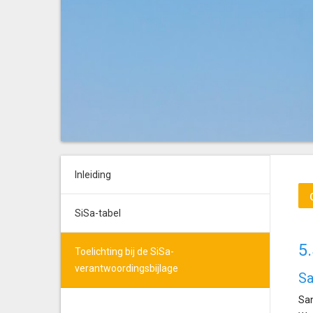
Inleiding
SiSa-tabel
5
Toelichting bij de SiSa-
verantwoordingsbijlage
Sa
San