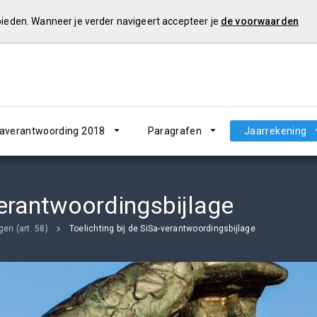
 bieden. Wanneer je verder navigeert accepteer je
de voorwaarden
verantwoording 2018
Paragrafen
Jaarrekening
verantwoordingsbijlage
gen (art. 58)
Toelichting bij de SiSa-verantwoordingsbijlage