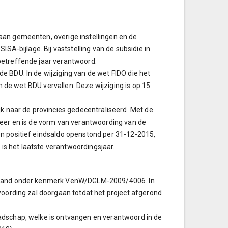
aan gemeenten, overige instellingen en de
ISA-bijlage. Bij vaststelling van de subsidie in
betreffende jaar verantwoord.
e BDU. In de wijziging van de wet FIDO die het
an de wet BDU vervallen. Deze wijziging is op 15
jk naar de provincies gedecentraliseerd. Met de
meer en is de vorm van verantwoording van de
en positief eindsaldo openstond per 31-12-2015,
8 is het laatste verantwoordingsjaar.
Holland onder kenmerk VenW/DGLM-2009/4006. In
woording zal doorgaan totdat het project afgerond
adschap, welke is ontvangen en verantwoord in de