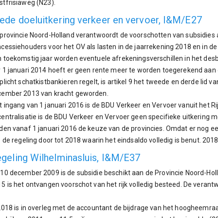
tfrisiaweg (N23).
ede doeluitkering verkeer en vervoer, I&M/E27
provincie Noord-Holland verantwoordt de voorschotten van subsidies 
cessiehouders voor het OV als lasten in de jaarrekening 2018 en in de S
 toekomstig jaar worden eventuele afrekeningsverschillen in het des
 1 januari 2014 hoeft er geen rente meer te worden toegerekend aan d
plicht schatkistbankieren regelt, is artikel 9 het tweede en derde lid v
cember 2013 van kracht geworden.
 ingang van 1 januari 2016 is de BDU Verkeer en Vervoer vanuit het Ri
entralisatie is de BDU Verkeer en Vervoer geen specifieke uitkering 
den vanaf 1 januari 2016 de keuze van de provincies. Omdat er nog e
p de regeling door tot 2018 waarin het eindsaldo volledig is benut. 201
geling Wilhelminasluis, I&M/E37
10 december 2009 is de subsidie beschikt aan de Provincie Noord-
5 is het ontvangen voorschot van het rijk volledig besteed. De verant
2018 is in overleg met de accountant de bijdrage van het hoogheemra