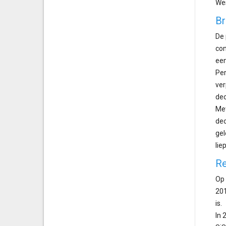
Wes
Br
De 
con
een
Per
ver
de
Met
dec
gel
lie
Re
Op 
201
is.
In 